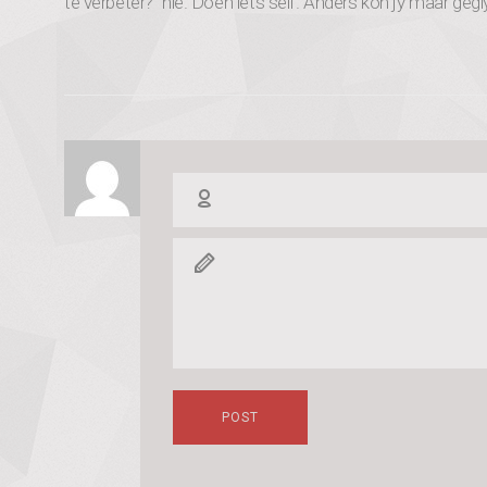
te verbeter?” nie. Doen iets self. Anders kon jy maar gegl