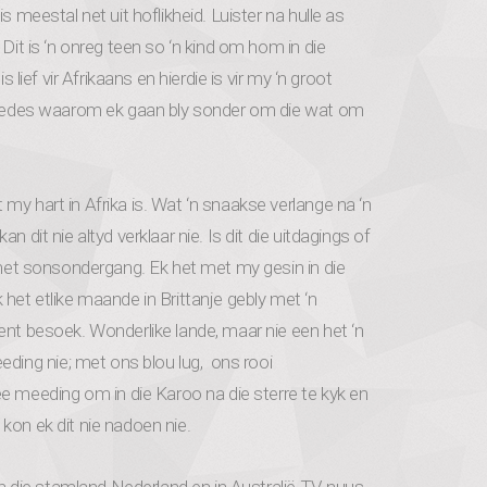
s meestal net uit hoflikheid. Luister na hulle as
Dit is ‘n onreg teen so ‘n kind om hom in die
 lief vir Afrikaans en hierdie is vir my ‘n groot
ie redes waarom ek gaan bly sonder om die wat om
my hart in Afrika is. Wat ‘n snaakse verlange na ‘n
 dit nie altyd verklaar nie. Is dit die uitdagings of
l met sonsondergang. Ek het met my gesin in die
het etlike maande in Brittanje gebly met ‘n
ent besoek. Wonderlike lande, maar nie een het ‘n
ing nie; met ons blou lug, ons rooi
meeding om in die Karoo na die sterre te kyk en
kon ek dit nie nadoen nie.