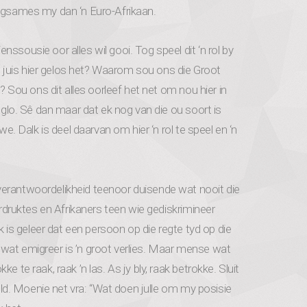
aagsames my dan ‘n Euro-Afrikaan.
ssousie oor alles wil gooi. Tog speel dit ‘n rol by
juis hier gelos het? Waarom sou ons die Groot
t? Sou ons dit alles oorleef het net om nou hier in
e glo. Sê dan maar dat ek nog van die ou soort is
we. Dalk is deel daarvan om hier ‘n rol te speel en ‘n
verantwoordelikheid teenoor duisende wat nooit die
erdruktes en Afrikaners teen wie gediskrimineer
Ek is geleer dat een persoon op die regte tyd op die
een wat emigreer is ’n groot verlies. Maar mense wat
 te raak, raak ’n las. As jy bly, raak betrokke. Sluit
geld. Moenie net vra: “Wat doen julle om my posisie