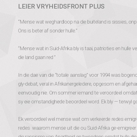
LEIER VRYHEIDSFRONT PLUS
“Mense wat weghardloop na die buiteland is sissies, onpat
Ons is beter af sonder hulle.”
“Mense wat in Suid-Afrika bly is taai, patrioties en hulle 
die land gaan red ”
In die dae van die “totale aanslag” voor 1994 was bogen
gly-debat, veral in Afrikanergeledere, opgesom en afgehand
eenvoudig nie. Om sommer iemand te veroordeel omdat hy 
sy eie omstandighede beoordeel word. Ek bly — terwyl go
Ek veroordeel wel mense wat om verkeerde redes emigree
redes waarom mense uit die ou Suid-Afrika ge-emigreer 
die rassisme van Apartheid en tweedens omdat hulle die 