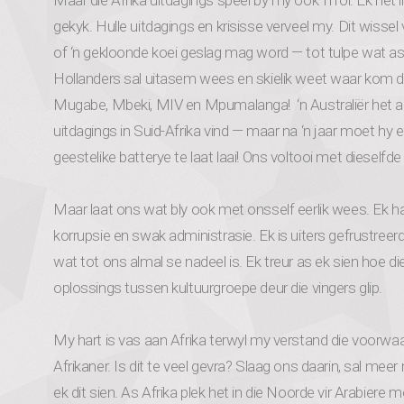
Maar die Afrika uitdagings speel by my ook ‘n rol. Ek het
gekyk. Hulle uitdagings en krisisse verveel my. Dit wissel
of ‘n gekloonde koei geslag mag word — tot tulpe wat as
Hollanders sal uitasem wees en skielik weet waar kom 
Mugabe, Mbeki, MIV en Mpumalanga! ‘n Australiër het aan
uitdagings in Suid-Afrika vind — maar na ‘n jaar moet hy 
geestelike batterye te laat laai! Ons voltooi met dieselfde 
Maar laat ons wat bly ook met onsself eerlik wees. Ek h
korrupsie en swak administrasie. Ek is uiters gefrustree
wat tot ons almal se nadeel is. Ek treur as ek sien hoe di
oplossings tussen kultuurgroepe deur die vingers glip.
My hart is vas aan Afrika terwyl my verstand die voorwaar
Afrikaner. Is dit te veel gevra? Slaag ons daarin, sal meer
ek dit sien. As Afrika plek het in die Noorde vir Arabiere