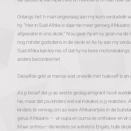
Onlangs het ‘n man ongevraag aan my kom verduidelik w
hy. “Hier in Suid-Afrika is daar nie meer genoeg Afrikaans
afgewater in ons skole.” Nou gaan hy en sy gesin na die
nog minder godsdiens in die skole is! As hy aan my verduid
Suid-Afrika kan kry nie; of dat hy na twee motorskakings s
anders beoordeel het.
Dieselfde geld vir mense wat oneerlik met hulleself is en 
As jy besef dat jy as eerste geslag emigrant nooit werkl
nie, maar dat jou kinders wel sal inskakel, is jy realisties. 
kinders te verwag om as ware Afrikanertjies in die buitelan
gerus Afrikaans — vir oupa en ouma se onthalwe en vir di
Maar onthou— die kinders se wêreld is Engels, hulle skole