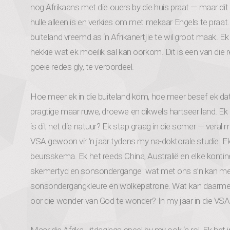
nog Afrikaans met die ouers by die huis praat — maar dit i
hulle alleen is en verkies om met mekaar Engels te praat. 
buiteland vreemd as ‘n Afrikanertjie te wil groot maak. Ek is
hekkie wat ek moeilik sal kan oorkom. Dit is een van d
goeie redes gly, te veroordeel.
Hoe meer ek in die buiteland kom, hoe meer besef ek dat 
pragtige maar ruwe, droewe en dikwels hartseer land. Ek kan
is dit net die natuur? Ek stap graag in die somer — vera
VSA gewoon vir ‘n jaar tydens my na-doktorale studie. Ek 
beursskema. Ek het reeds China, Australië en elke kontin
skemertyd en sonsondergange wat met ons s’n kan meed
sonsondergangkleure en wolkepatrone. Wat kan daarmee 
oor die wonder van God te wonder? In my jaar in die VSA 