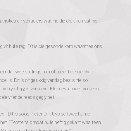
rioties en verraaiers wat nie die druk kan vat nie.
veg vir hulle reg. Dit is die gesonde kern waarmee ons
oemde twee stellings min of meer hoe die bly- of
el is. Dit is ongelukkig vandag beslis nie so
bly of gly, is verkeerd. Elke geval moet volgens
eie vriende reeds gegly het.
r. Dit is soos Pieter Dirk Uys se twee humor-
het. “Eerstens omdat hulle heftig gekant was teen
Swartes nie langer kon verduur nie!”