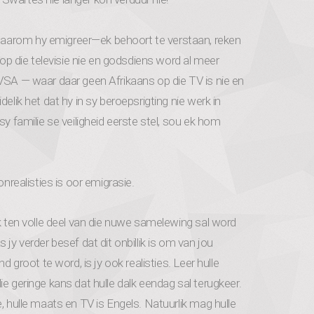
aarom hy emigreer—ek behoort te verstaan, reken
 op die televisie nie en godsdiens word al meer
 VSA — waar daar geen Afrikaans op die TV is nie en
elik het dat hy in sy beroepsrigting nie werk in
y familie se veiligheid eerste stel, sou ek hom
onrealisties is oor emigrasie.
ik ten volle deel van die nuwe samelewing sal word
As jy verder besef dat dit onbillik is om van jou
d groot te word, is jy ook realisties. Leer hulle
e geringe kans dat hulle dalk eendag sal terugkeer.
, hulle maats en TV is Engels. Natuurlik mag hulle