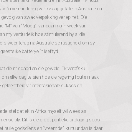
 in die stamland Nederland en in Australië TV-nuus
 van ’n vermindering van skaapgetalle in Australië en
 gevolg van swak verpakking verlep het. Die
die “M” van “Moeg” vandaan na ‘n week van
 my verduidelik hoe stimulerend hy al die
eers weer terug na Australië se rustigheid om sy
geestelike batterye ‘n leeftyd.
aat die misdaad en die geweld. Ek verafsku
rd om elke dag te sien hoe die regering foute maak
e geleentheid vir internasionale sukses en
de stel dat ek in Afrika myself wil wees as
 mense bly. Dit is die groot politieke uitdaging soos
 met hulle godsdiens en “vreemde” kultuur dan is daar