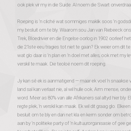
ook plek vir my in die Suide. Al noem die Swart onverdr
Roeping is ‘n cliché wat sommiges maklik soos ‘n godsdien
my besluit om te bly. Waarom sou Jan van Riebeeck ons 
Trek, Bloedrivier en die Engelse oorlog in 1902 oorleef he
die 21ste eeu tragies tot niet te gaan? Ek weier om dit t
wat glo daar is ‘n plan en ‘n doel met alles, ook met my le
verskil te maak. Die teoloë noem dit roeping.
Jy kan sê ek is aanmatigend — maar ek voel ‘n snaakse 
land sal kan verlaat nie, al wil hulle ook. Arm mense, ond
word. Meer as 80% van alle Afrikaners sal altyd hier bly. 
regte plek, ‘n verskil kan maak. Ek wil dit graag glo. Elk
besluit om te bly en dan net kla en kerm sonder om betrokke
aan by ‘n politieke party of ‘n kultuurorganisasie of gee 