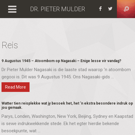
DR. PIETER MULDER
Facebook
https:
Reis
9 Augustus 1945 – Atoombom op Nagasaki – Enige lesse vir vandag?
Dr Pieter Mulder Nagasaki is die laaste stad waarop ’n atoombom
gegooi is. Dit was 9 Augustus 1945. Ons Nagasaki-gids ...
Read More
Watter tien reisplekke wat jy besoek het, het ’n ekstra besondere indruk op
jou gemaak.
Parys, Londen, Washington, New York, Beijing, Sydney en Kaapstad
is sewe indrukwekkende stede. Ek het egter hierdie bekende
besoekpunte, wat ...