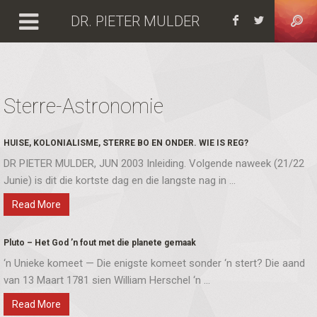
DR. PIETER MULDER
Facebook
https:
Sterre-Astronomie
HUISE, KOLONIALISME, STERRE BO EN ONDER. WIE IS REG?
DR PIETER MULDER, JUN 2003 Inleiding. Volgende naweek (21/22
Junie) is dit die kortste dag en die langste nag in ...
Read More
Pluto – Het God ’n fout met die planete gemaak
‘n Unieke komeet — Die enigste komeet sonder ‘n stert? Die aand
van 13 Maart 1781 sien William Herschel ‘n ...
Read More