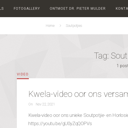
LS
FOTOGALLERY
ONTMOET DR. PIETER MULDER
KONTA
Home
Soutpotjies
Tag:
Sout
1 pos
CATEGORIES
VIDEO
Kwela-video oor ons versam
POSTED
On
Nov 22, 2021
ON
Kwela-video oor ons unieke Soutpotjie- en Horlosi
https://youtu.be/gU0yZqQOPVs