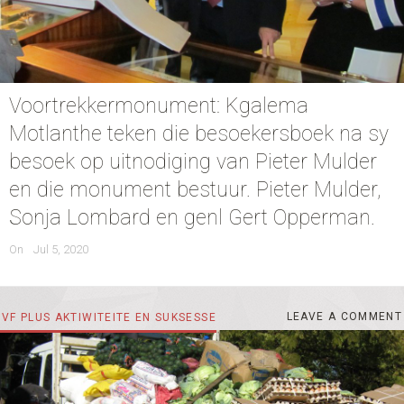
Voortrekkermonument: Kgalema
Motlanthe teken die besoekersboek na sy
besoek op uitnodiging van Pieter Mulder
en die monument bestuur. Pieter Mulder,
Sonja Lombard en genl Gert Opperman.
POSTED
On
Jul 5, 2020
ON
Z
CATEGORIES
LEAVE A COMMENT
VF PLUS AKTIWITEITE EN SUKSESSE